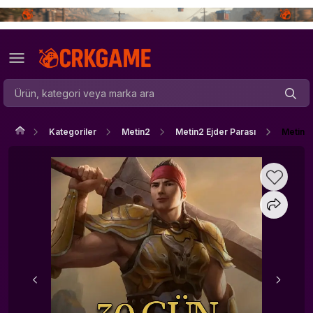
Kategoriler
Metin2
Metin2 Ejder Parası
Metin2