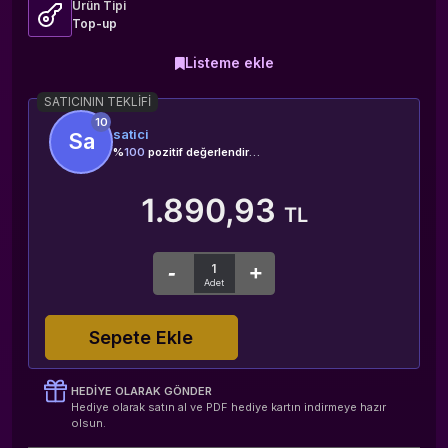
Ürün Tipi
Top-up
Listeme ekle
0 değerlendirme
SATICININ TEKLIFI
10
satici
Sa
%
100
pozitif değerlendirme
1.890,93
TL
Sepete Ekle
HEDIYE OLARAK GÖNDER
Hediye olarak satın al ve PDF hediye kartın indirmeye hazır
olsun.