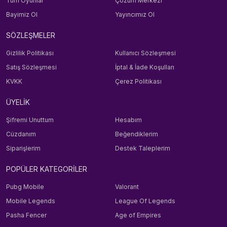
Tüm Oyunlar
Çözüm Merkezi
Bayimiz Ol
Yayıncımız Ol
SÖZLEŞMELER
Gizlilik Politikası
Kullanıcı Sözleşmesi
Satış Sözleşmesi
İptal & İade Koşulları
KVKK
Çerez Politikası
ÜYELİK
Şifremi Unuttum
Hesabım
Cüzdanım
Beğendiklerim
Siparişlerim
Destek Taleplerim
POPÜLER KATEGORİLER
Pubg Mobile
Valorant
Mobile Legends
League Of Legends
Pasha Fencer
Age of Empires