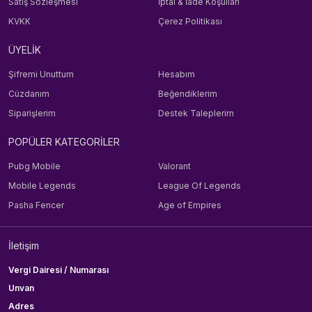
Satış Sözleşmesi
İptal & İade Koşulları
KVKK
Çerez Politikası
ÜYELİK
Şifremi Unuttum
Hesabım
Cüzdanım
Beğendiklerim
Siparişlerim
Destek Taleplerim
POPÜLER KATEGORİLER
Pubg Mobile
Valorant
Mobile Legends
League Of Legends
Pasha Fencer
Age of Empires
İletişim
Vergi Dairesi / Numarası
Unvan
Adres