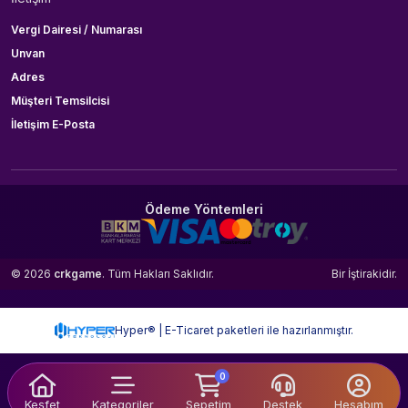
Vergi Dairesi / Numarası
Unvan
Adres
Müşteri Temsilcisi
İletişim E-Posta
Ödeme Yöntemleri
© 2026
crkgame
. Tüm Hakları Saklıdır.
Bir
İştirakidir.
Hyper® | E-Ticaret paketleri ile hazırlanmıştır.
0
Keşfet
Kategoriler
Sepetim
Destek
Hesabım