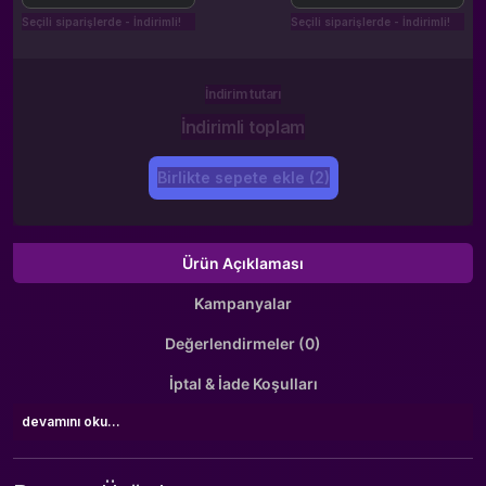
Seçili siparişlerde - İndirimli!
Seçili siparişlerde - İndirimli!
İndirim tutarı
İndirimli toplam
Birlikte sepete ekle (2)
Ürün Açıklaması
Kampanyalar
Değerlendirmeler (0)
İptal & İade Koşulları
devamını oku...