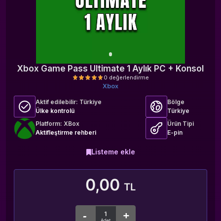
Xbox Game Pass Ultimate 1 Aylık PC + Konsol
Xbox
Aktif edilebilir:
Türkiye
Bölge
Ülke kontrolü
Türkiye
Platform: XBox
Ürün Tipi
Aktifleştirme rehberi
E-pin
Listeme ekle
0 değerlendirme
0,00
TL