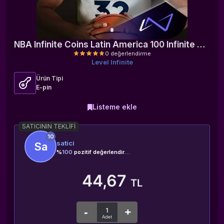
NBA Infinite Coins Latin America 100 Infinite Coins
Level Infinite
Ürün Tipi
E-pin
Listeme ekle
0 değerlendirme
SATICININ TEKLIFI
10
satici
Sa
%
100
pozitif değerlendirme
44,67
TL